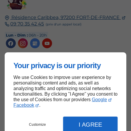
Résidence Caribbea,
97200
FORT-DE-FRANCE
09 70 35 42 45
Lun - Dim :
06h - 20h
Accueil
Your privacy is our priority
Contactez-nous
We use Cookies to improve user experience by
Mentions légales
personalising content and ads, as well as
analyzing traffic and optimizing social networks
Plan du site
functionalities. By clicking "I Agree" you consent to
the use of Cookies from our providers
Google
Facebook
.
Haut de page
I AGREE
Customize